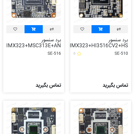
برد سنسور
برد سنسور
IMX323+MSC313E+AN
IMX323+HI3516CV2+HS
SE-516
۵
SE-510
تماس بگیرید
تماس بگیرید