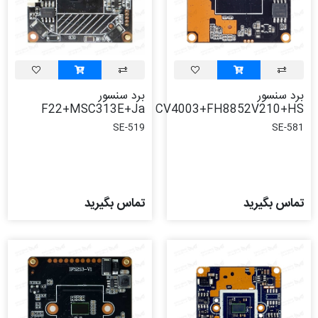
برد سنسور
برد سنسور
F22+MSC313E+Ja
CV4003+FH8852V210+HS
SE-519
SE-581
تماس بگیرید
تماس بگیرید