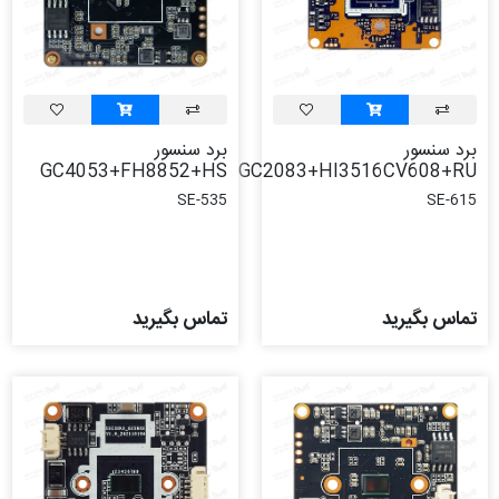
برد سنسور
برد سنسور
GC4053+FH8852+HS
GC2083+HI3516CV608+RU
SE-535
SE-615
تماس بگیرید
تماس بگیرید