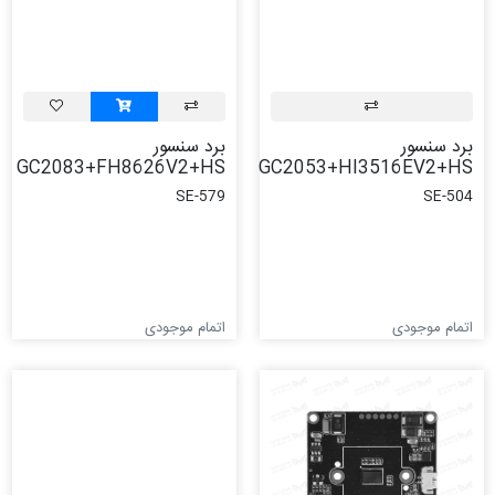
برد سنسور
برد سنسور
GC2083+FH8626V2+HS
GC2053+HI3516EV2+HS
SE-579
SE-504
اتمام موجودی
اتمام موجودی