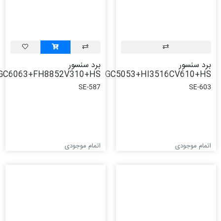
برد سنسور
برد سنسور
GC6063+FH8852V310+HS
GC5053+HI3516CV610+HS
SE-587
SE-603
اتمام موجودی
اتمام موجودی