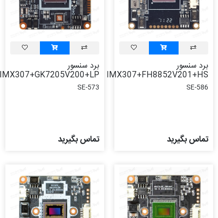
برد سنسور
برد سنسور
IMX307+GK7205V200+LP
IMX307+FH8852V201+HS
SE-573
SE-586
تماس بگیرید
تماس بگیرید