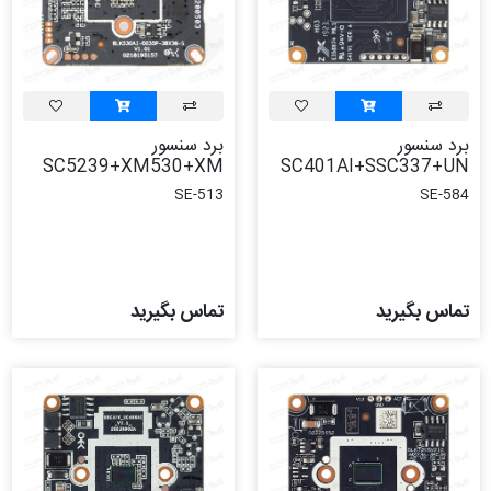
برد سنسور
برد سنسور
SC5239+XM530+XM
SC401AI+SSC337+UN
SE-513
SE-584
تماس بگیرید
تماس بگیرید