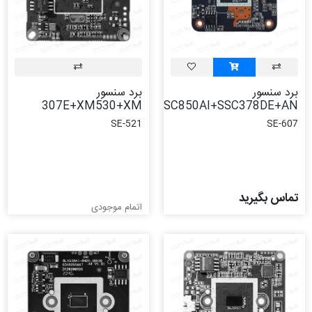
برد سنسور
برد سنسور
307E+XM530+XM
SC850AI+SSC378DE+AN
SE-521
SE-607
تماس بگیرید
اتمام موجودی