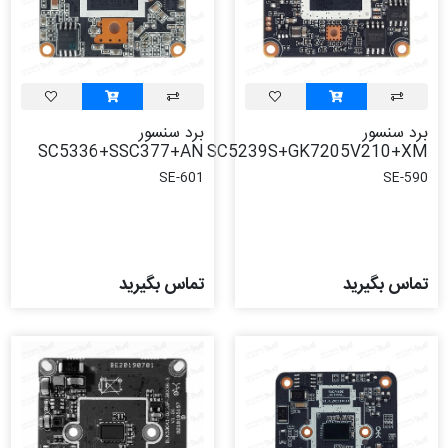
برد سنسور
برد سنسور
SC5336+SSC377+AN
SC5239S+GK7205V210+XM
SE-601
SE-590
تماس بگیرید
تماس بگیرید