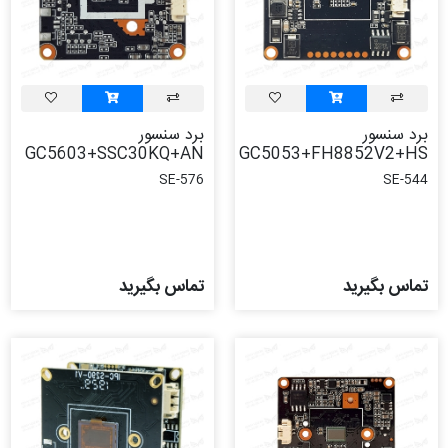
برد سنسور
برد سنسور
GC5603+SSC30KQ+AN
GC5053+FH8852V2+HS
SE-576
SE-544
تماس بگیرید
تماس بگیرید