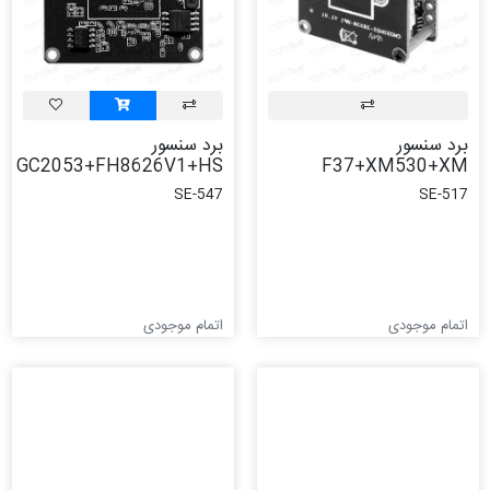
برد سنسور
برد سنسور
GC2053+FH8626V1+HS
F37+XM530+XM
SE-547
SE-517
اتمام موجودی
اتمام موجودی