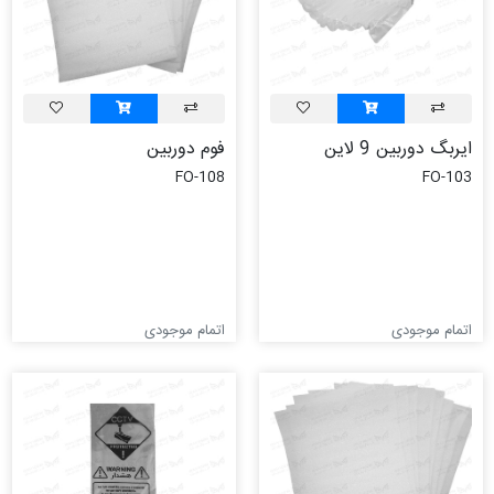
ایربگ دوربین 9 لاین
فوم دوربین
FO-108
FO-103
اتمام موجودی
اتمام موجودی