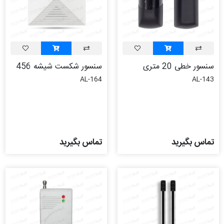
سنسور خطی 20 متری
سنسور شکست شیشه 456
AL-164
AL-143
تماس بگیرید
تماس بگیرید