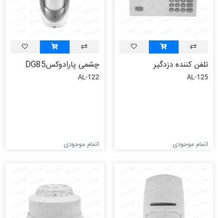
تلفن کننده دزدگیر
چشمی پارادوکسDG85
AL-122
AL-125
اتمام موجودی
اتمام موجودی