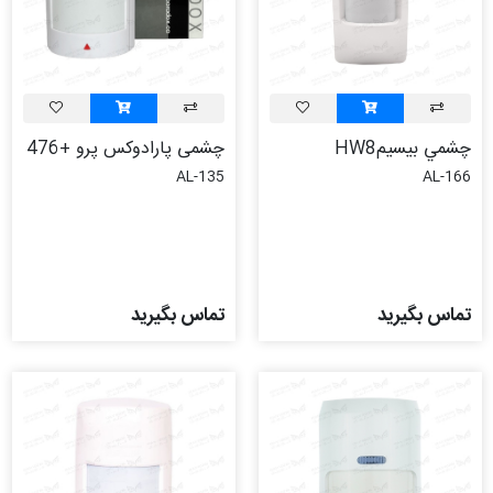
چشمي بيسيمHW8
چشمی پارادوکس پرو +476
AL-135
AL-166
تماس بگیرید
تماس بگیرید