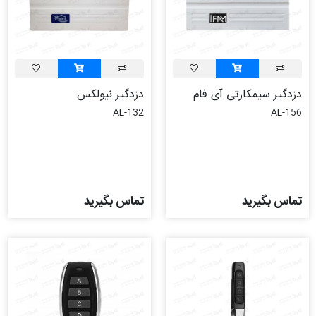
دزدگیر سیمکارتی آی فام
دزدگیر نیولکس
AL-132
AL-156
تماس بگیرید
تماس بگیرید