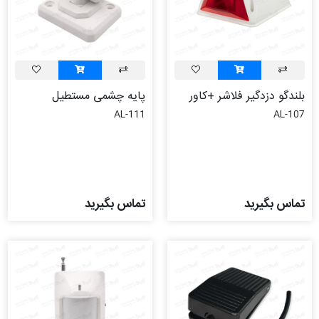
بلندگو دزدگیر فلاشر +کاور
پایه چشمی مستطیل
AL-111
AL-107
تماس بگیرید
تماس بگیرید