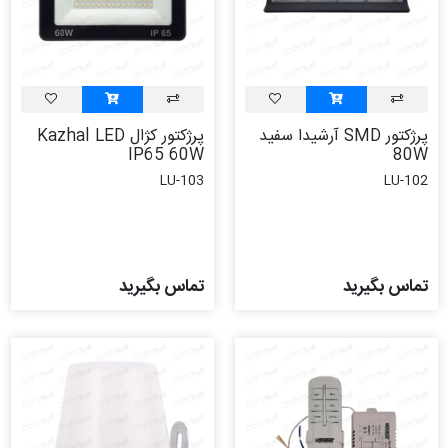
پرژکتور SMD آرشیدا سفید
پرژکتور کژال Kazhal LED
IP65 60W
80W
LU-103
LU-102
تماس بگیرید
تماس بگیرید