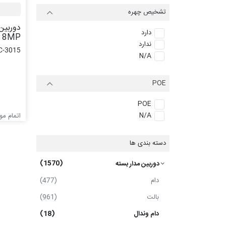
تشخیص چهره
دارد
8MP مدل CC-3015
ندارد
C-3015
N/A
POE
POE
N/A
اتمام م
دسته بندی ها
(1570)
دوربین مدار بسته
دام
(477)
بالت
(961)
دام وندال
(18)