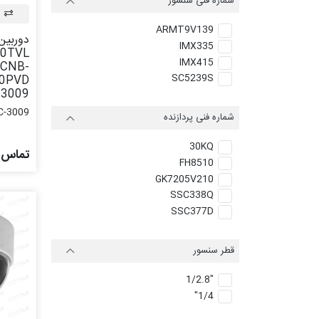
شماره فنی سنسور
ARMT9V139
دوربین
IMX335
0TVL
IMX415
 CNB-
SC5239S
3009
C-3009
شماره فنی پردازنده
30KQ
تماس ب
FH8510
GK7205V210
SSC338Q
SSC377D
قطر سنسور
"1/2.8
1/4"