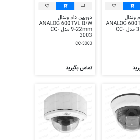
م وندال
دوربین دام وندال
ANALOG 600TVL B/W
ANALOG 600
3.5-8mm مدل CC-
9-22mm مدل CC-
3003
CC-3003
رید
تماس بگیرید