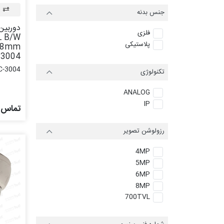
جنس بدنه
دوربین
فلزی
L B/W
پلاستیکی
3004
C-3004
تکنولوژی
ANALOG
IP
تماس ب
رزولوشن تصویر
4MP
5MP
6MP
8MP
700TVL