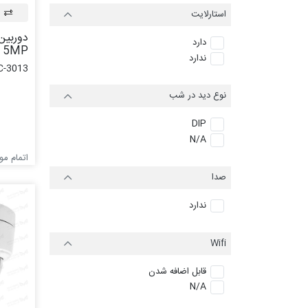
استارلایت
دارد
5MP مدل CC-3013
ندارد
C-3013
نوع دید در شب
DIP
N/A
اتمام م
صدا
ندارد
Wifi
قابل اضافه شدن
N/A