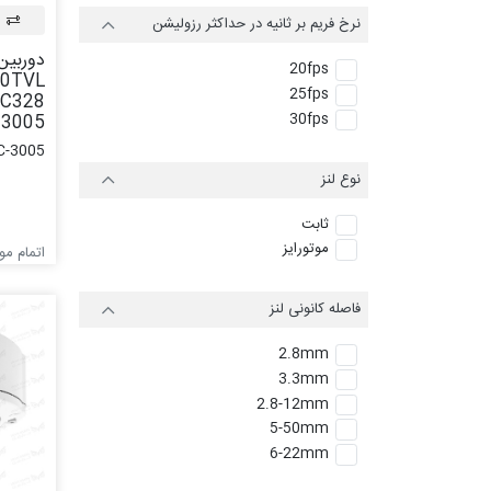
نرخ فریم بر ثانیه در حداکثر رزولیشن
دوربین
20fps
0TVL
25fps
30fps
-3005
C-3005
نوع لنز
ثابت
موتورایز
اتمام م
فاصله کانونی لنز
2.8mm
3.3mm
2.8-12mm
5-50mm
6-22mm