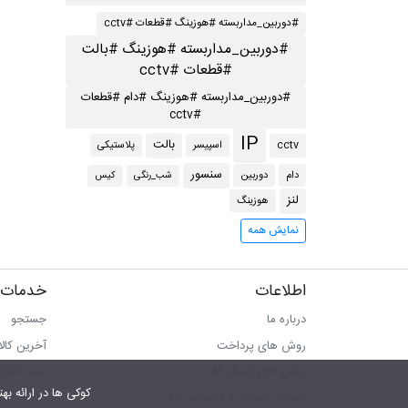
#دوربین_مداربسته #هوزینگ #قطعات #cctv
#دوربین_مداربسته #هوزینگ #بالت
#قطعات #cctv
#دوربین_مداربسته #هوزینگ #دام #قطعات
#cctv
IP
بالت
اسپیسر
پلاستیکی
cctv
سنسور
دام
دوربین
شب_رنگی
کیس
لنز
هوزینگ
نمایش همه
اطلاعات
خدمات 
درباره ما
جستجو
روش های پرداخت
آخرین کال
روش های ارسال کالا
ثبت شکای
کوکی ها در ارائه بهتر سرویس‎ به ما کمک می‎کنند.در صورت استفاده از سرویس ها، 
شرایط ضمانت و مرجوعی کالا