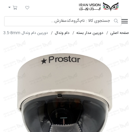
ایران ویژن
لیست مورد علاقه
سبد خرید
صفحه اصلی
دوربین مدار بسته
دام وندال
دوربین دام وندال ANALOG 600TVL B/W 3.5-8mm مدل CC-3002