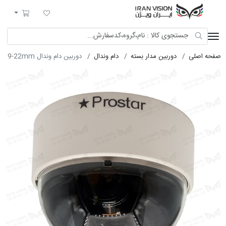
ایران ویژن
لیست مورد علاقه
سبد خرید
صفحه اصلی
دوربین مدار بسته
دام وندال
دوربین دام وندال ANALOG 420TVL B/W 9-22mm مدل CC-3006