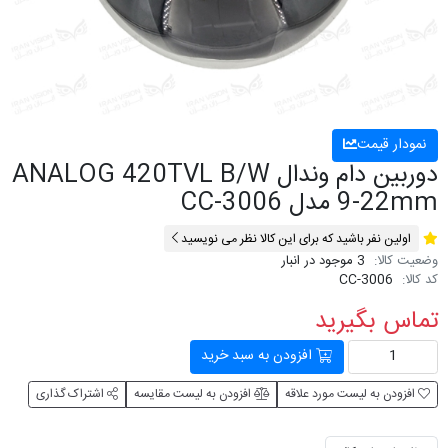
نمودار قیمت
دوربین دام وندال ANALOG 420TVL B/W
9-22mm مدل CC-3006
اولین نفر باشید که برای این کالا نظر می نویسید
وضعیت کالا:
3 موجود در انبار
کد کالا:
CC-3006
تماس بگیرید
افزودن به سبد خرید
افزودن به لیست مورد علاقه
افزودن به لیست مقایسه
اشتراک گذاری