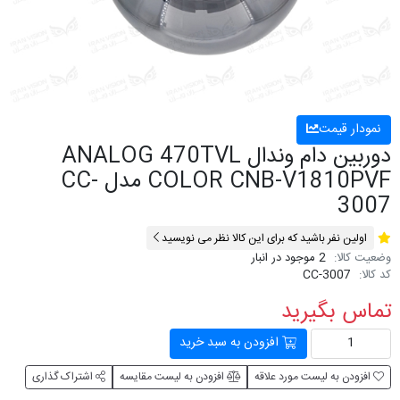
نمودار قیمت
دوربین دام وندال ANALOG 470TVL
COLOR CNB-V1810PVF مدل CC-
3007
اولین نفر باشید که برای این کالا نظر می نویسید
وضعیت کالا:
2 موجود در انبار
کد کالا:
CC-3007
تماس بگیرید
افزودن به سبد خرید
افزودن به لیست مورد علاقه
افزودن به لیست مقایسه
اشتراک گذاری