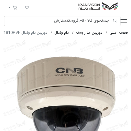
ایران ویژن
لیست مورد علاقه
سبد خرید
صفحه اصلی
دوربین مدار بسته
دام وندال
دوربین دام وندال ANALOG 470TVL COLOR CNB-V1810PVF مدل CC-3007