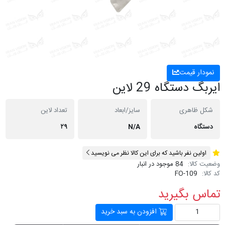
نمودار قیمت
ایربگ دستگاه 29 لاین
شکل ظاهری
سایز/ابعاد
تعداد لاین
دستگاه
N/A
۲۹
اولین نفر باشید که برای این کالا نظر می نویسید
وضعیت کالا:
84 موجود در انبار
کد کالا:
FO-109
تماس بگیرید
افزودن به سبد خرید