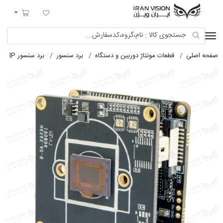
ایران ویژن
لیست مورد علاقه
سبد خرید
لی
قطعات مونتاژ دوربین و دستگاه
برد سنسور
برد سنسور IP
برد سنسور 15+HI3516AV3+RU