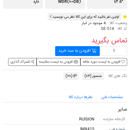
WDR(۱۰۰DB)
دارد
ن نفر باشید که برای این کالا نظر می نویسید
لا:
4 موجود در انبار
SE-514
 بگیرید
افزودن به سبد خرید
ن به لیست مورد علاقه
افزودن به لیست مقایسه
اشتراک گذاری
الا:
سنسور
(۸۴)
IP
(۱۲۰)
ات فنی
نظرها درباره کالا
 سازنده
RUISION
نی
IMX415