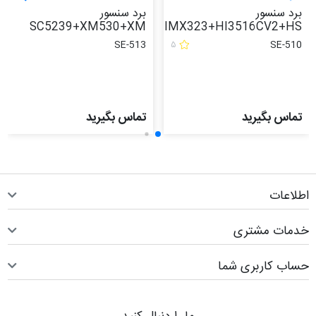
نسور
برد سنسور
برد سن
2+HS
SC5239+XM530+XM
IMX323+HI3516CV
SE-535
SE-513
۵
S
بگیرید
تماس بگیرید
تماس ب
ت
 مشتری
اربری شما