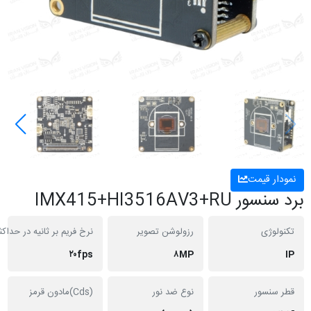
 قیمت
IMX415+HI3516AV3
ژی
رزولوشن تصویر
نرخ فریم بر ثانیه در حداکثر رزولیشن
۲۰fps
۸MP
نسور
نوع ضد نور
(Cds)مادون قرمز