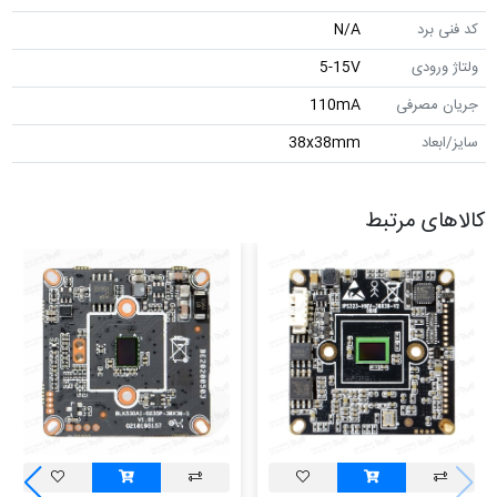
برد
N/A
رودی
5-15V
مصرفی
110mA
اد
38x38mm
ی مرتبط