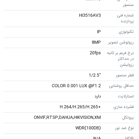
نی
HI3516AV3
ی
IP
ن تصویر
8MP
 بر ثانیه
20fps
ثر
ن
سور
"1/2.5
وشنایی
COLOR 0.001 LUX @F1.2
یت
دارد
سازی
+H.264/H.265/H.265
ONVIF,RTSP,DAHUA,HIKVISION,XM
نور
WDR(100DB)
N/A