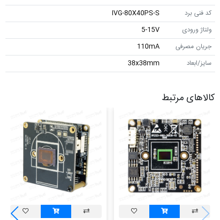
برد
IVG-80X40PS-S
رودی
5-15V
مصرفی
110mA
اد
38x38mm
ی مرتبط