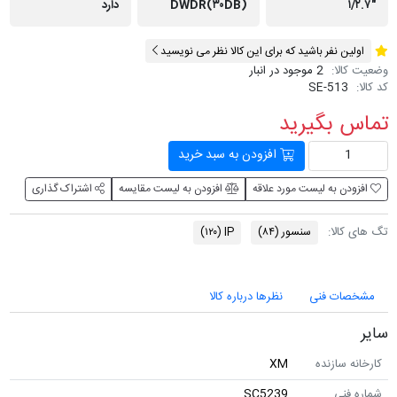
DWDR(۳۰DB)
دارد
ن نفر باشید که برای این کالا نظر می نویسید
لا:
2 موجود در انبار
SE-513
 بگیرید
افزودن به سبد خرید
ن به لیست مورد علاقه
افزودن به لیست مقایسه
اشتراک گذاری
الا:
سنسور
(۸۴)
IP
(۱۲۰)
ات فنی
نظرها درباره کالا
 سازنده
XM
نی
SC5239