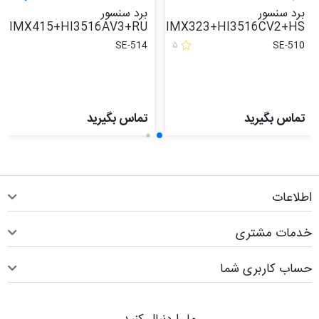
نسور
برد سنسور
برد سن
2+HS
IMX415+HI3516AV3+RU
IMX323+HI3516CV
SE-535
SE-514
۵
S
بگیرید
تماس بگیرید
تماس ب
ت
 مشتری
اربری شما