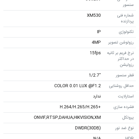
نی
XM530
ی
IP
ن تصویر
4MP
 بر ثانیه
15fps
ثر
ن
سور
"1/2.7
وشنایی
COLOR 0.01 LUX @F1.2
یت
ندارد
سازی
+H.264/H.265/H.265
ONVIF,RTSP,DAHUA,HIKVISION,XM
نور
DWDR(30DB)
N/A