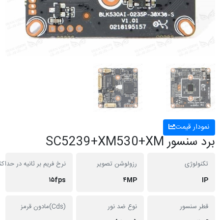
 قیمت
SC5239+XM530+X
ژی
رزولوشن تصویر
نرخ فریم بر ثانیه در حداکثر رزولیشن
۱۵fps
۴MP
نسور
نوع ضد نور
(Cds)مادون قرمز