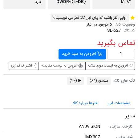
DWDR<(۱۲۰DB)
دارد
ن نفر باشید که برای این کالا نظر می نویسید
لا:
2 موجود در انبار
SE-527
 بگیرید
افزودن به سبد خرید
ن به لیست مورد علاقه
افزودن به لیست مقایسه
اشتراک گذاری
الا:
سنسور
(۸۴)
IP
(۱۲۰)
ات فنی
نظرها درباره کالا
 سازنده
ANJVISION
نی
IMX307