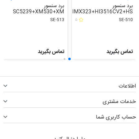
نسور
برد سنسور
برد سن
3+RU
SC5239+XM530+XM
IMX323+HI3516CV
SE-514
SE-513
۵
S
بگیرید
تماس بگیرید
تماس ب
ت
 مشتری
اربری شما