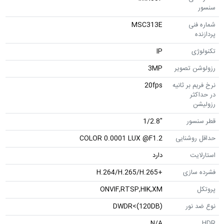
نی
MSC313E
ی
IP
ن تصویر
3MP
 بر ثانیه
20fps
ثر
ن
سور
"1/2.8
وشنایی
COLOR 0.0001 LUX @F1.2
یت
دارد
سازی
+H.264/H.265/H.265
ONVIF,RTSP,HIK,XM
نور
DWDR<(120DB)
N/A