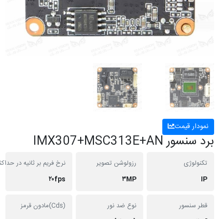
 قیمت
IMX307+MSC313E+
ژی
رزولوشن تصویر
نرخ فریم بر ثانیه در حداکثر رزولیشن
۲۰fps
۳MP
نسور
نوع ضد نور
(Cds)مادون قرمز