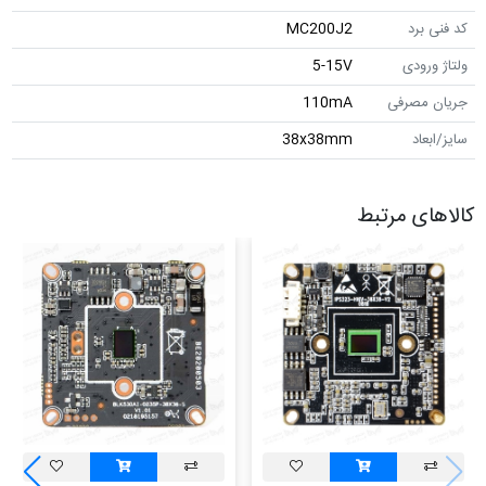
برد
MC200J2
رودی
5-15V
مصرفی
110mA
اد
38x38mm
ی مرتبط