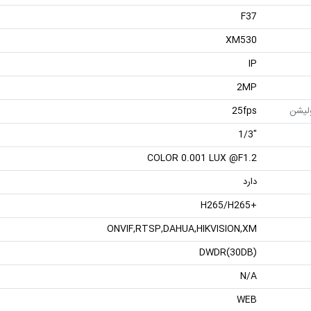
F37
XM530
IP
2MP
ولیشن
25fps
"1/3
COLOR 0.001 LUX @F1.2
دارد
+H265/H265
ONVIF,RTSP,DAHUA,HIKVISION,XM
DWDR(30DB)
N/A
WEB