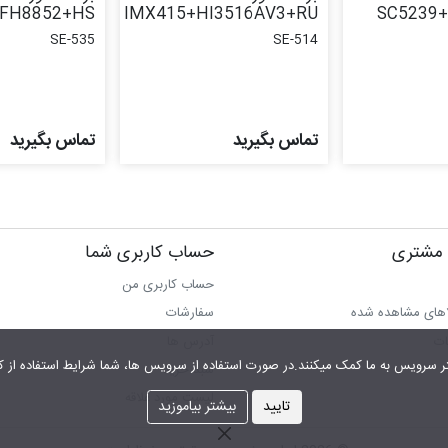
+FH8852+HS
IMX415+HI3516AV3+RU
SC5239
SE-535
SE-514
تماس بگیرید
تماس بگیرید
مشتری
حساب کاربری شما
حساب کاربری من
اهای مشاهده شده
سفارشات
ات
آدرس ها
شما شرایط استفاده از کوکی را پذیرفته اید.
سبد خرید
لیست مورد علاقه
تایید
بیشتر بیاموزید