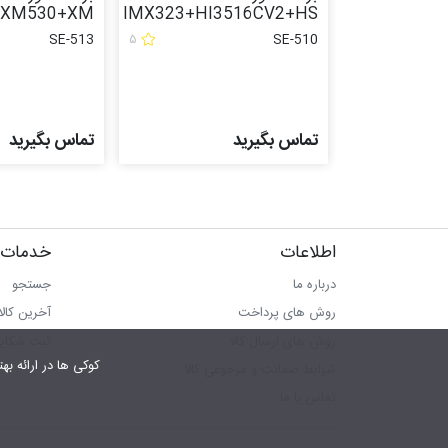
+XM530+XM
IMX323+HI3516CV2+HS
SE-513
۵
SE-510
تماس بگیرید
تماس بگیرید
اطلاعات
خدمات 
درباره ما
جستجو
روش های پرداخت
آخرین کال
روش های ارسال کالا
ثبت شکای
کوکی ها در ارائه بهتر سرویس‎ به ما کمک می‎کنند.در صورت استفاده از سرویس ها، 
شرایط ضمانت و مرجوعی کالا
تماس با ما