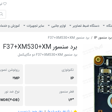
لیست 
لیس
ایران ویژن
تگاه
دستگاه ضبط تصاویر
لوازم جانبی
سایر تجهیزات
آموزش و خدما
برد سنسور IP
برد سنسور F37+XM530+XM
برد سنسور F37+XM530+XM
برد سنسور F37+XM530+XM دو مگاپیکسل
تکنولوژی
رزولوشن تصویر
۲MP
IP
قطر سنسور
نوع ضد نور
WDR(۳۰DB)
"۱/۳
1
۵
(
۱
نظر داده شده)
نظر خود را بنویسید