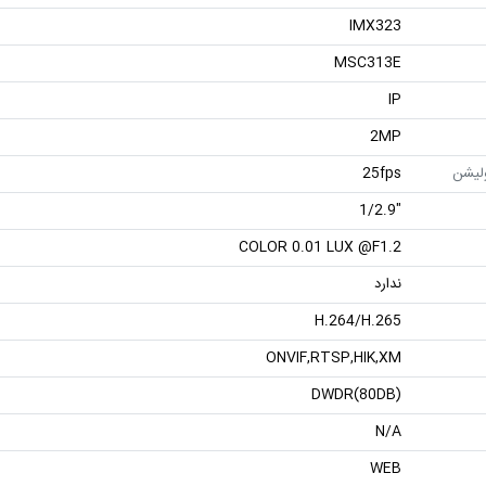
IMX323
MSC313E
IP
2MP
ولیشن
25fps
"1/2.9
COLOR 0.01 LUX @F1.2
ندارد
H.264/H.265
ONVIF,RTSP,HIK,XM
DWDR(80DB)
N/A
WEB