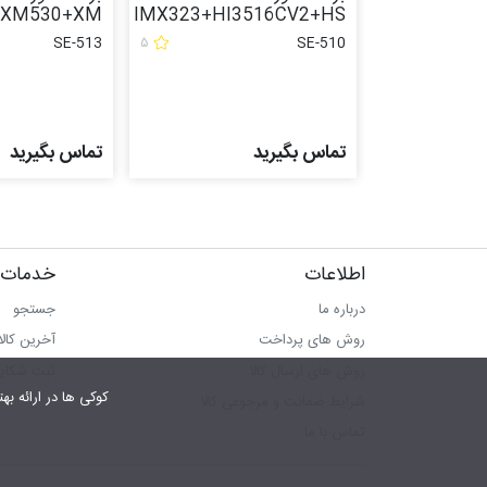
+XM530+XM
IMX323+HI3516CV2+HS
SE-513
۵
SE-510
تماس بگیرید
تماس بگیرید
اطلاعات
خدمات 
درباره ما
جستجو
روش های پرداخت
آخرین کال
روش های ارسال کالا
ثبت شکای
کوکی ها در ارائه بهتر سرویس‎ به ما کمک می‎کنند.در صورت استفاده از سرویس ها، 
شرایط ضمانت و مرجوعی کالا
تماس با ما