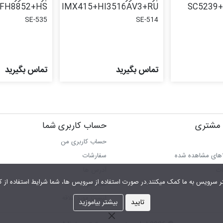
+FH8852+HS
IMX415+HI3516AV3+RU
SC5239
SE-535
SE-514
تماس بگیرید
تماس بگیرید
مشتری
حساب کاربری شما
حساب کاربری من
اهای مشاهده شده
سفارشات
ات
آدرس ها
شما شرایط استفاده از کوکی را پذیرفته اید.
سبد خرید
لیست مورد علاقه
تایید
بیشتر بیاموزید