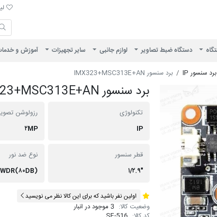
لیست 
لیس
ایران ویژن
تگاه
دستگاه ضبط تصاویر
لوازم جانبی
سایر تجهیزات
آموزش و خدما
برد سنسور IP
برد سنسور IMX323+MSC313E+AN
برد سنسور IMX323+MSC313E+AN
تکنولوژی
رزولوشن تصویر
۲MP
IP
قطر سنسور
نوع ضد نور
WDR(۸۰DB)
"۱/۲.۹
اولین نفر باشید که برای این کالا نظر می نویسید
وضعیت کالا:
3 موجود در انبار
کد کالا:
SE-516