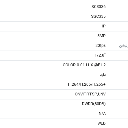
SC3336
SSC335
IP
3MP
ولیشن
20fps
"1/2.8
COLOR 0.01 LUX @F1.2
دارد
+H.264/H.265/H.265
ONVIF,RTSP,UNV
DWDR(80DB)
N/A
WEB