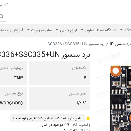
لیست 
لیس
ایران ویژن
تگاه
دستگاه ضبط تصاویر
لوازم جانبی
سایر تجهیزات
آموزش و خدما
برد سنسور IP
برد سنسور SC3336+SSC335+UN
برد سنسور SC3336+SSC335+UN
تکنولوژی
رزولوشن تصویر
۳MP
IP
قطر سنسور
نوع ضد نور
WDR(۸۰DB)
"۱/۲.۸
اولین نفر باشید که برای این کالا نظر می نویسید
وضعیت کالا:
69 موجود در انبار
کد کالا:
SE-592