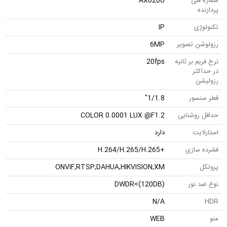
نی
AX620U
ی
IP
ن تصویر
6MP
 بر ثانیه
20fps
ثر
ن
سور
1/1.8"
وشنایی
COLOR 0.0001 LUX @F1.2
یت
دارد
سازی
+H.264/H.265/H.265
ONVIF,RTSP,DAHUA,HIKVISION,XM
نور
DWDR<(120DB)
N/A
WEB