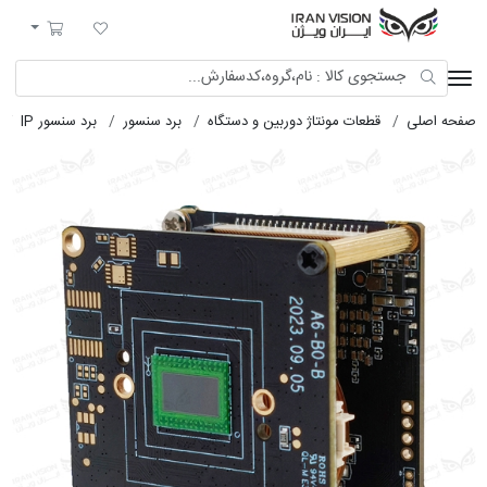
ایران ویژن
لیست مورد علاقه
سبد خرید
لی
قطعات مونتاژ دوربین و دستگاه
برد سنسور
برد سنسور IP
برد سنسور 4A10+AX620U+RU