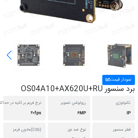
 قیمت
OS04A10+AX620U+
ژی
رزولوشن تصویر
نرخ فریم بر ثانیه در حداکثر رزولیشن
۲۰fps
۶MP
نسور
نوع ضد نور
(Cds)مادون قرمز