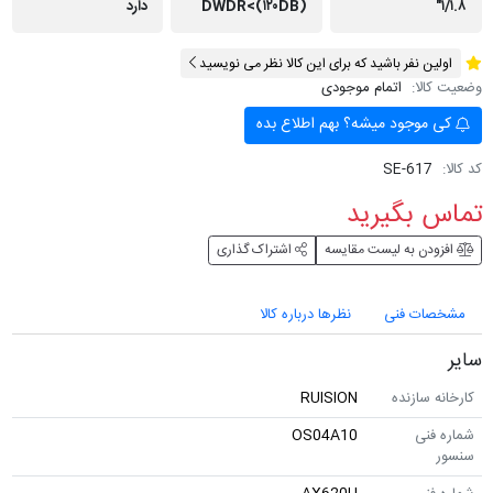
DWDR<(۱۲۰DB)
دارد
ن نفر باشید که برای این کالا نظر می نویسید
لا:
اتمام موجودی
وجود میشه؟ بهم اطلاع بده
SE-617
 بگیرید
دن به لیست مقایسه
اشتراک گذاری
ات فنی
نظرها درباره کالا
 سازنده
RUISION
نی
OS04A10