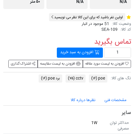
N/A
N/A
۵۰ متر
اولین نفر باشید که برای این کالا نظر می نویسید
وضعیت کالا:
51 موجود در انبار
کد کالا:
SEA-109
تماس بگیرید
افزودن به سبد خرید
افزودن به لیست مورد علاقه
افزودن به لیست مقایسه
اشتراک گذاری
تگ های کالا:
poe
(۱۶)
cctv
(۷۵)
برد poe
(۱۶)
مشخصات فنی
نظرها درباره کالا
سایر
حداکثر توان
1W
مصرفی