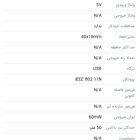
ولتاژ ورودی
5V
ولتاژ خروجی
N/A
محافظت خودکار
ندارد
سایز/ابعاد
40x18mm
حد اکثر حافظه
N/A
تعداد رله خروجی
N/A
درگاه
USB
پروتکل
IEEE 802.11N
فیرمور فاصله
N/A
کانونی
فیرمور سازنده لنز
N/A
توان خروجی
60mW
حداکثر برد با انتن
50 متر
حساسیت
N/A