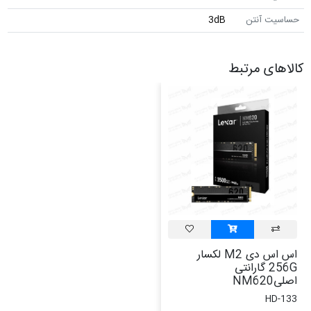
حساسیت آنتن
3dB
کالاهای مرتبط
اس اس دی M2 لکسار
256G گارانتی
اصلیNM620
HD-133