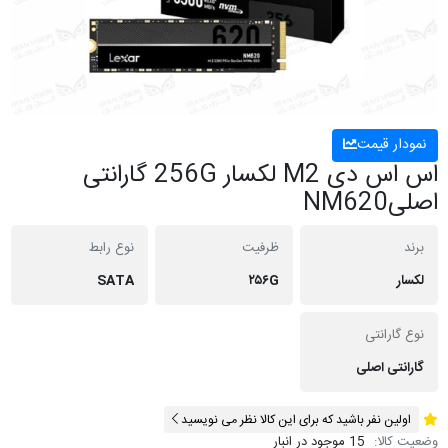
نمودار قیمت
اس اس دی M2 لکسار 256G گارانتی
اصلیNM620
برند
ظرفیت
نوع رابط
لکسار
۲۵۶G
SATA
نوع گارانتی
گارانتی اصلی
اولین نفر باشید که برای این کالا نظر می نویسید
وضعیت کالا:
15 موجود در انبار