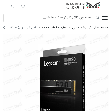
ایران ویژن
لیست مورد علاقه
سبد خرید
صفحه اصلی
لوازم جانبی
هارد و انواع حافظه
اس اس دی M2 لکسار 256G گارانتی اصلیNM620