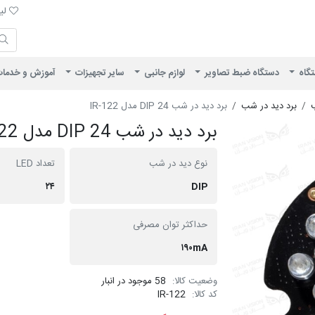
لیست 
لیس
ایران ویژن
تگاه
دستگاه ضبط تصاویر
لوازم جانبی
سایر تجهیزات
آموزش و خدما
ب
برد دید در شب
برد دید در شب DIP 24 مدل IR-122
برد دید در شب DIP 24 مدل IR-122
نوع دید در شب
تعداد LED
۲۴
DIP
حداکثر توان مصرفی
۱۹۰mA
وضعیت کالا:
58 موجود در انبار
کد کالا:
IR-122