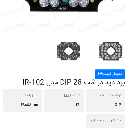
نمودار قیمت
برد دید در شب DIP 28 مدل IR-102
نوع دید در شب
تعداد LED
سایز/ابعاد
۴۸x۵۸mm
۲۸
DIP
حداکثر توان مصرفی