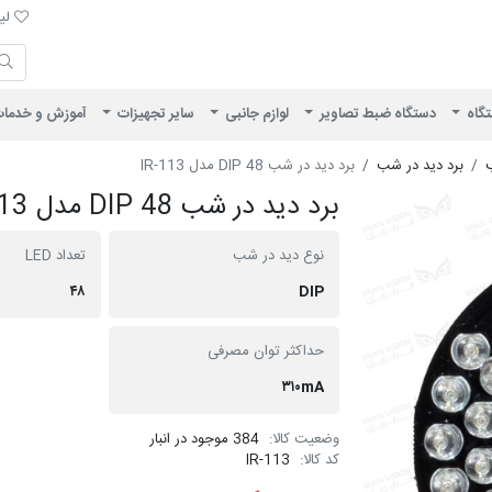
لیست 
لیس
ایران ویژن
تگاه
دستگاه ضبط تصاویر
لوازم جانبی
سایر تجهیزات
آموزش و خدما
ب
برد دید در شب
برد دید در شب DIP 48 مدل IR-113
برد دید در شب DIP 48 مدل IR-113
نوع دید در شب
تعداد LED
۴۸
DIP
حداکثر توان مصرفی
۳۱۰mA
وضعیت کالا:
384 موجود در انبار
کد کالا:
IR-113