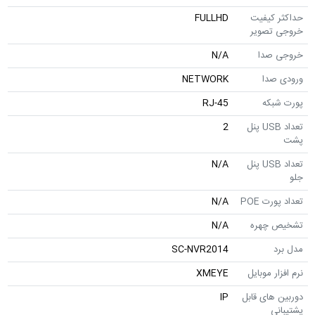
حداکثر کیفیت
FULLHD
خروجی تصویر
خروجی صدا
N/A
ورودی صدا
NETWORK
پورت شبکه
RJ-45
تعداد USB پنل
2
پشت
تعداد USB پنل
N/A
جلو
تعداد پورت POE
N/A
تشخیص چهره
N/A
مدل برد
SC-NVR2014
نرم افزار موبایل
XMEYE
دوربین های قابل
IP
پشتیبانی