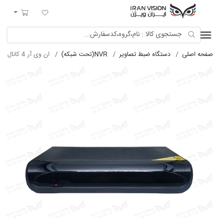
ایران ویژن
لیست مورد علاقه
سبد خرید
صفحه اصلی
دستگاه ضبط تصاویر
NVR(تحت شبکه)
ان وی آر‌ 4 کانال 2MP شبکهXM