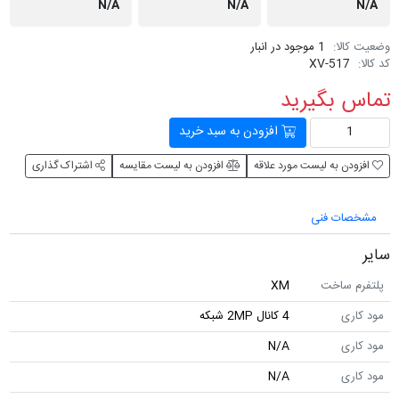
N/A
N/A
N/A
وضعیت کالا:
1 موجود در انبار
کد کالا:
XV-517
تماس بگیرید
افزودن به سبد خرید
افزودن به لیست مورد علاقه
افزودن به لیست مقایسه
اشتراک گذاری
مشخصات فنی
سایر
پلتفرم ساخت
XM
مود کاری
4 کانال 2MP شبکه
مود کاری
N/A
مود کاری
N/A