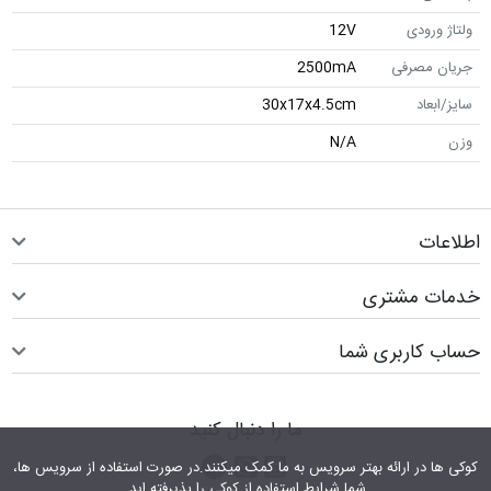
ولتاژ ورودی
12V
جریان مصرفی
2500mA
سایز/ابعاد
30x17x4.5cm
وزن
N/A
اطلاعات
خدمات مشتری
حساب کاربری شما
ما را دنبال کنید
اینستاگرام
کانال تلگرام
پیام رسان واتس اپ
کوکی ها در ارائه بهتر سرویس‎ به ما کمک می‎کنند.در صورت استفاده از سرویس ها،
شما شرایط استفاده از کوکی را پذیرفته اید.