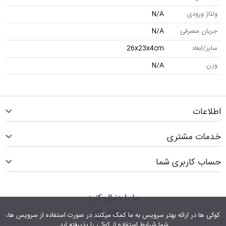
ولتاژ ورودی
N/A
جریان مصرفی
N/A
سایز/ابعاد
26x23x4cm
وزن
N/A
اطلاعات
خدمات مشتری
حساب کاربری شما
ما را دنبال کنید
اینستاگرام
کانال تلگرام
پیام رسان واتس اپ
کوکی ها در ارائه بهتر سرویس‎ به ما کمک می‎کنند.در صورت استفاده از سرویس ها،
شما شرایط استفاده از کوکی را پذیرفته اید.