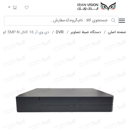
ایران ویژن
لیست مورد علاقه
سبد خرید
صفحه اصلی
دستگاه ضبط تصاویر
DVR
دی وی آر‌ 16 کانال 5MP-N کواکسیالUNV