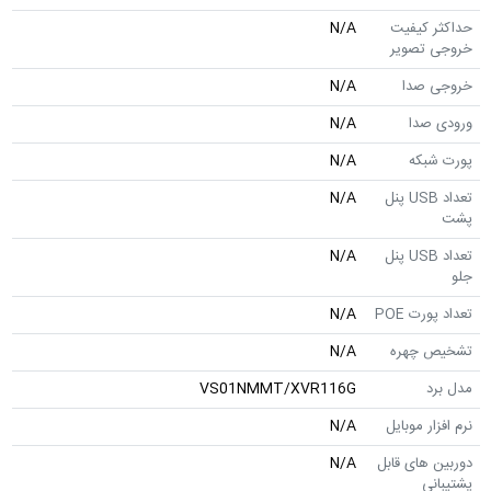
حداکثر کیفیت
N/A
خروجی تصویر
خروجی صدا
N/A
ورودی صدا
N/A
پورت شبکه
N/A
تعداد USB پنل
N/A
پشت
تعداد USB پنل
N/A
جلو
تعداد پورت POE
N/A
تشخیص چهره
N/A
مدل برد
VS01NMMT/XVR116G
نرم افزار موبایل
N/A
دوربین های قابل
N/A
پشتیبانی