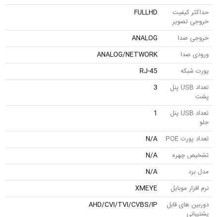
حداکثر کیفیت
FULLHD
خروجی تصویر
خروجی صدا
ANALOG
ورودی صدا
ANALOG/NETWORK
پورت شبکه
RJ-45
تعداد USB پنل
3
پشت
تعداد USB پنل
1
جلو
تعداد پورت POE
N/A
تشخیص چهره
N/A
مدل برد
N/A
نرم افزار موبایل
XMEYE
دوربین های قابل
AHD/CVI/TVI/CVBS/IP
پشتیبانی