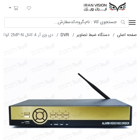
ایران ویژن
لیست مورد علاقه
سبد خرید
صفحه اصلی
دستگاه ضبط تصاویر
DVR
دی وی آر‌ 4 کانال 2MP-N کواکسیال