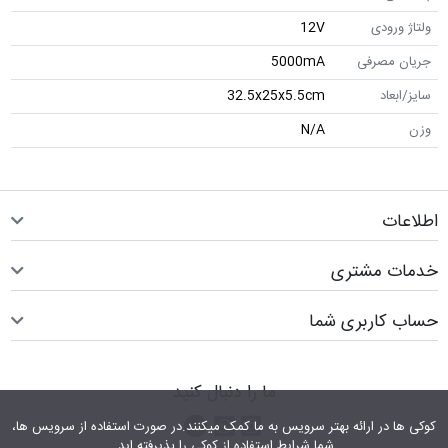
ولتاژ ورودی
12V
جریان مصرفی
5000mA
سایز/ابعاد
32.5x25x5.5cm
وزن
N/A
اطلاعات
خدمات مشتری
حساب کاربری شما
ما را دنبال کنید
اینستاگرام
کانال تلگرام
پیام رسان واتس اپ
کوکی ها در ارائه بهتر سرویس‎ به ما کمک می‎کنند.در صورت استفاده از سرویس ها،
شما شرایط استفاده از کوکی را پذیرفته اید.