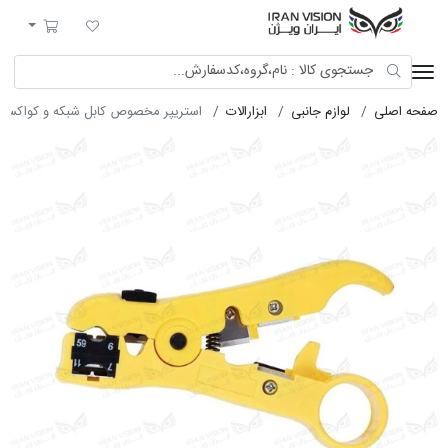
ایران ویژن
لیست مورد علاقه
سبد خرید
صفحه اصلی
لوازم جانبی
ابزارالات
استریپر مخصوص کابل شبکه و کواکسیال -352