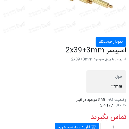
نمودار قیمت
اسپیسر 2x39+3mm
اسپیسر با پیچ سرخود 2x39+3mm
طول
۴۲mm
وضعیت کالا:
565 موجود در انبار
کد کالا:
SP-177
تماس بگیرید
افزودن به سبد خرید