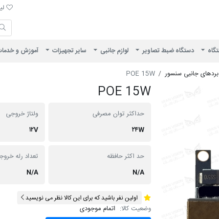
لیست 
لیس
ایران ویژن
تگاه
دستگاه ضبط تصاویر
لوازم جانبی
سایر تجهیزات
آموزش و خدما
بردهای جانبی سنسور
POE 15W
POE 15W
حداکثر توان مصرفی
ولتاژ خروجی
۱۲V
۲۴W
حد اکثر حافظه
تعداد رله خروج
N/A
N/A
اولین نفر باشید که برای این کالا نظر می نویسید
وضعیت کالا:
اتمام موجودی