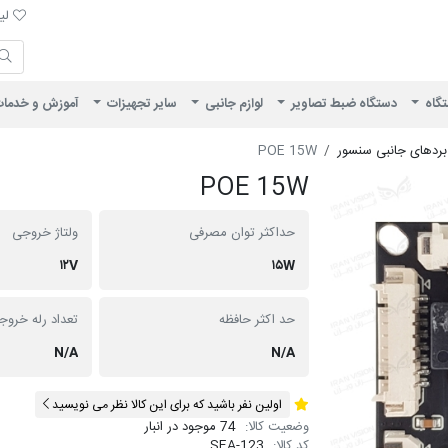
لیست 
لیس
ایران ویژن
تگاه
دستگاه ضبط تصاویر
لوازم جانبی
سایر تجهیزات
آموزش و خدما
بردهای جانبی سنسور
POE 15W
POE 15W
حداکثر توان مصرفی
ولتاژ خروجی
۱۲V
۱۵W
حد اکثر حافظه
تعداد رله خروج
N/A
N/A
اولین نفر باشید که برای این کالا نظر می نویسید
وضعیت کالا:
74 موجود در انبار
کد کالا:
SEA-123