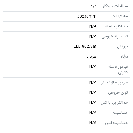
محافظت خودکار
دارد
سایز/ابعاد
38x38mm
حد اکثر حافظه
N/A
تعداد رله خروجی
N/A
پروتکل
IEEE 802.3af
درگاه
سریال
فیرمور فاصله
N/A
کانونی
فیرمور سازنده لنز
N/A
توان خروجی
N/A
حداکثر برد با انتن
N/A
حساسیت
N/A
حساسیت آنتن
N/A