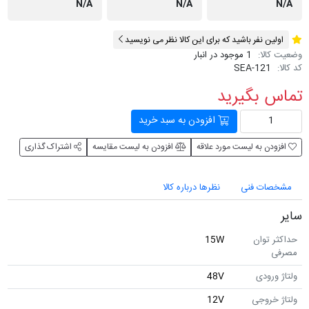
N/A
N/A
N/A
اولین نفر باشید که برای این کالا نظر می نویسید
وضعیت کالا:
1 موجود در انبار
کد کالا:
SEA-121
تماس بگیرید
افزودن به سبد خرید
افزودن به لیست مورد علاقه
افزودن به لیست مقایسه
اشتراک گذاری
مشخصات فنی
نظرها درباره کالا
سایر
حداکثر توان
15W
مصرفی
ولتاژ ورودی
48V
ولتاژ خروجی
12V