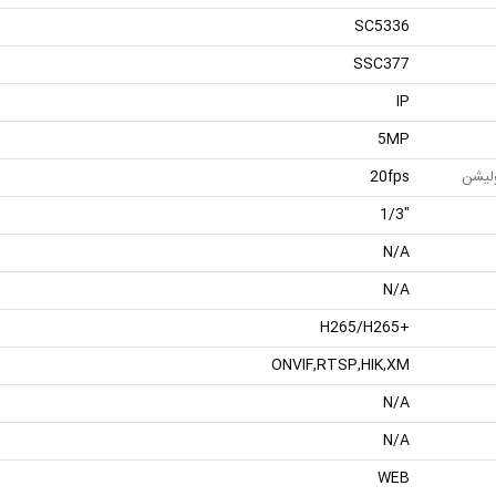
SC5336
SSC377
IP
5MP
ولیشن
20fps
"1/3
N/A
N/A
+H265/H265
ONVIF,RTSP,HIK,XM
N/A
N/A
WEB