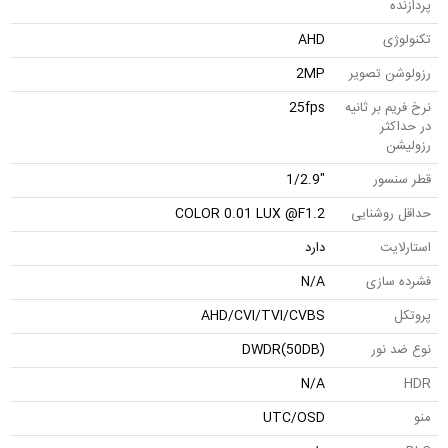
ی
AHD
ن تصویر
2MP
 بر ثانیه
25fps
ثر
ن
سور
"1/2.9
وشنایی
COLOR 0.01 LUX @F1.2
یت
دارد
سازی
N/A
AHD/CVI/TVI/CVBS
نور
DWDR(50DB)
N/A
UTC/OSD