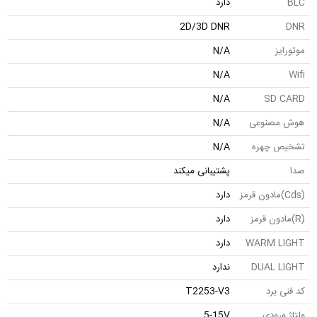
دارد
2D/3D DNR
N/A
N/A
N/A
SD
صنوعی
N/A
 چهره
N/A
پشتیبانی میکند
دارد
دارد
WARM 
دارد
DUAL 
ندارد
برد
T2253-V3
رودی
5-15V