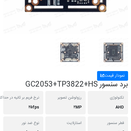
 قیمت
GC2053+TP3822+
ژی
رزولوشن تصویر
نرخ فریم بر ثانیه در حداکثر رزولیشن
۲۵fps
۲MP
نسور
استارلایت
نوع ضد نور