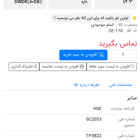
دارد
DWDR(۵۰DB)
ن نفر باشید که برای این کالا نظر می نویسید
لا:
اتمام موجودی
SE-170
 بگیرید
افزودن به سبد خرید
ن به لیست مورد علاقه
افزودن به لیست مقایسه
اشتراک گذاری
ات فنی
نظرها درباره کالا
 سازنده
HSE
نی
GC2053
نی
TP3822