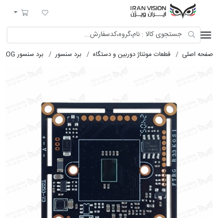
ایران ویژن
لیست مورد علاقه
سبد خرید
لی
قطعات مونتاژ دوربین و دستگاه
برد سنسور
برد سنسور AHD-ANALOG