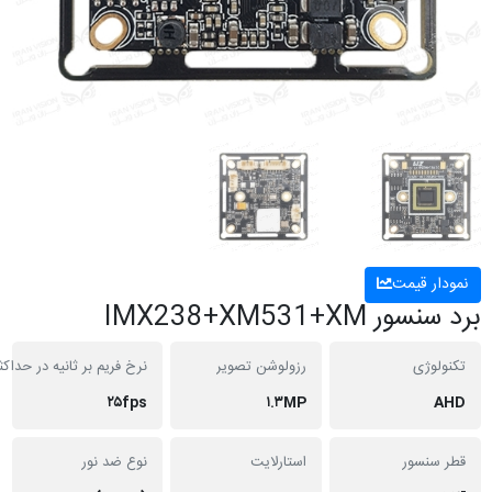
 قیمت
IMX238+XM531+X
ژی
رزولوشن تصویر
نرخ فریم بر ثانیه در حداکثر رزولیشن
۲۵fps
۱.۳MP
نسور
استارلایت
نوع ضد نور