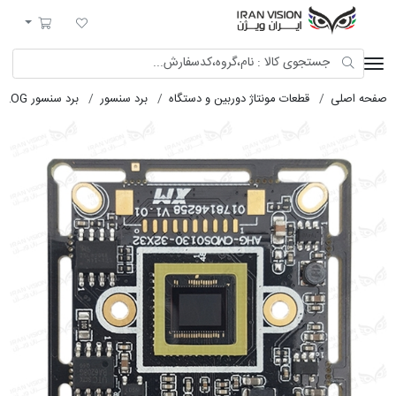
ایران ویژن
لیست مورد علاقه
سبد خرید
لی
قطعات مونتاژ دوربین و دستگاه
برد سنسور
برد سنسور AHD-ANALOG