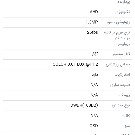
ی
AHD
ن تصویر
1.3MP
 بر ثانیه
25fps
ثر
ن
سور
"1/3
وشنایی
COLOR 0.01 LUX @F1.2
یت
دارد
سازی
N/A
N/A
نور
DWDR(100DB)
N/A
OSD