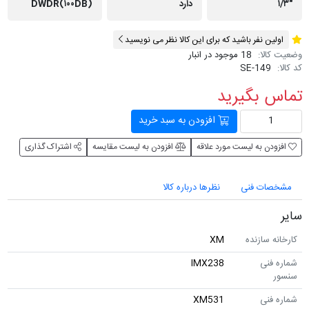
دارد
DWDR(۱۰۰DB)
ن نفر باشید که برای این کالا نظر می نویسید
لا:
18 موجود در انبار
SE-149
 بگیرید
افزودن به سبد خرید
ن به لیست مورد علاقه
افزودن به لیست مقایسه
اشتراک گذاری
ات فنی
نظرها درباره کالا
 سازنده
XM
نی
IMX238
نی
XM531