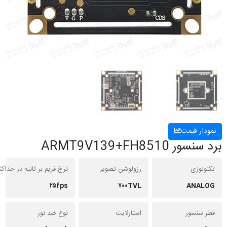
 قیمت
ARMT9V139+FH85
ژی
رزولوشن تصویر
نرخ فریم بر ثانیه در حداکثر رزولیشن
۲۵fps
۷۰۰TVL
AN
نسور
استارلایت
نوع ضد نور