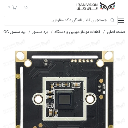
ایران ویژن
لیست مورد علاقه
سبد خرید
لی
قطعات مونتاژ دوربین و دستگاه
برد سنسور
برد سنسور AHD-ANALOG