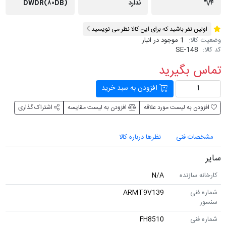
ندارد
DWDR(۸۰DB)
ن نفر باشید که برای این کالا نظر می نویسید
لا:
1 موجود در انبار
SE-148
 بگیرید
افزودن به سبد خرید
ن به لیست مورد علاقه
افزودن به لیست مقایسه
اشتراک گذاری
ات فنی
نظرها درباره کالا
 سازنده
N/A
نی
ARMT9V139
نی
FH8510