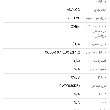
ی
ANALOG
ن تصویر
700TVL
 بر ثانیه
25fps
ثر
ن
سور
1/4"
وشنایی
COLOR 0.1 LUX @F1.2
یت
ندارد
سازی
N/A
CVBS
نور
DWDR(80DB)
N/A
N/A