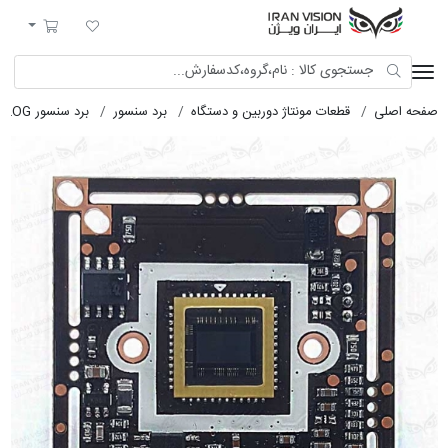
ایران ویژن
لیست مورد علاقه
سبد خرید
لی
قطعات مونتاژ دوربین و دستگاه
برد سنسور
برد سنسور AHD-ANALOG