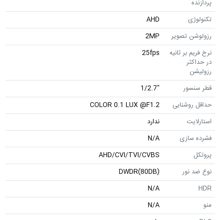
ی
AHD
ن تصویر
2MP
 بر ثانیه
25fps
ثر
ن
سور
"1/2.7
وشنایی
COLOR 0.1 LUX @F1.2
یت
ندارد
سازی
N/A
AHD/CVI/TVI/CVBS
نور
DWDR(80DB)
N/A
N/A