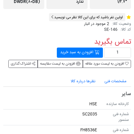
ندارد
DWDR(۸۰DB)
ن نفر باشید که برای این کالا نظر می نویسید
لا:
2 موجود در انبار
SE-146
 بگیرید
افزودن به سبد خرید
ن به لیست مورد علاقه
افزودن به لیست مقایسه
اشتراک گذاری
ات فنی
نظرها درباره کالا
 سازنده
HSE
نی
SC2035
نی
FH8536E