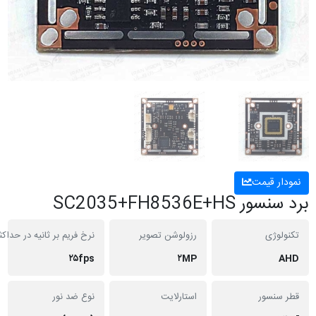
 قیمت
SC2035+FH8536E+
ژی
رزولوشن تصویر
نرخ فریم بر ثانیه در حداکثر رزولیشن
۲۵fps
۲MP
نسور
استارلایت
نوع ضد نور