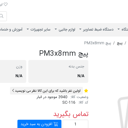
لیست 
لیس
ایران ویژن
تگاه
دستگاه ضبط تصاویر
لوازم جانبی
سایر تجهیزات
آموزش و خدما
پیچ
پیچ PM3x8mm
پیچ PM3x8mm
جنس بدنه
وزن
N/A
N/A
اولین نفر باشید که برای این کالا نظر می نویسید
وضعیت کالا:
3940 موجود در انبار
کد کالا:
SC-116
تماس بگیرید
افزودن به سبد خرید