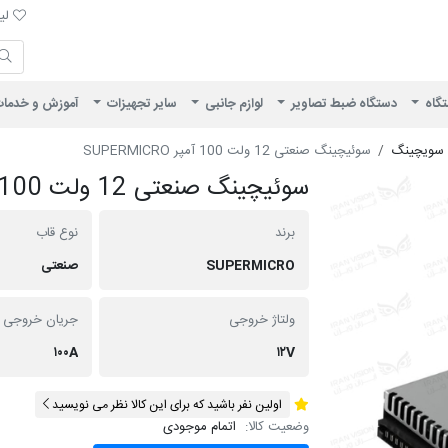
لیست 
لیس
ایران ویژن
تگاه
دستگاه ضبط تصاویر
لوازم جانبی
سایر تجهیزات
آموزش و خدما
ه سویچینگ
سوئیچینگ صنعتی 12 ولت 100 آمپر SUPERMICRO
سوئیچینگ صنعتی 12 ولت 100 آمپر SUPERMICRO
برند
نوع قاب
SUPERMICRO
صنعتی
ولتاژ خروجی
جریان خروجی
۱۰۰A
۱۲V
اولین نفر باشید که برای این کالا نظر می نویسید
وضعیت کالا:
اتمام موجودی