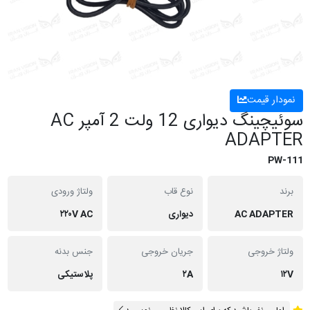
نمودار قیمت
سوئیچینگ دیواری 12 ولت 2 آمپر AC
ADAPTER
PW-111
برند
نوع قاب
ولتاژ ورودی
AC ADAPTER
دیواری
۲۲۰V AC
ولتاژ خروجی
جریان خروجی
جنس بدنه
۱۲V
۲A
پلاستیکی