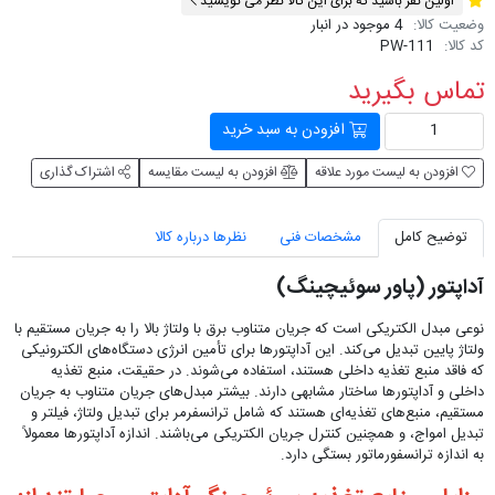
اولین نفر باشید که برای این کالا نظر می نویسید
وضعیت کالا:
4 موجود در انبار
کد کالا:
PW-111
تماس بگیرید
افزودن به سبد خرید
افزودن به لیست مورد علاقه
افزودن به لیست مقایسه
اشتراک گذاری
توضیح کامل
مشخصات فنی
نظرها درباره کالا
آداپتور (پاور سوئیچینگ)
نوعی مبدل الکتریکی است که جریان متناوب برق با ولتاژ بالا را به جریان مستقیم با
ولتاژ پایین تبدیل می‌کند. این آداپتورها برای تأمین انرژی دستگاه‌های الکترونیکی
که فاقد منبع تغذیه داخلی هستند، استفاده می‌شوند. در حقیقت، منبع تغذیه
داخلی و آداپتورها ساختار مشابهی دارند. بیشتر مبدل‌های جریان متناوب به جریان
مستقیم، منبع‌های تغذیه‌ای هستند که شامل ترانسفرمر برای تبدیل ولتاژ، فیلتر و
تبدیل امواج، و همچنین کنترل جریان الکتریکی می‌باشند. اندازه آداپتورها معمولاً
به اندازه ترانسفورماتور بستگی دارد.