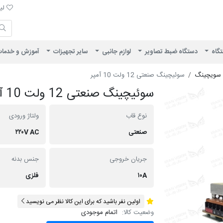
لیست 
لیس
ایران ویژن
تگاه
دستگاه ضبط تصاویر
لوازم جانبی
سایر تجهیزات
آموزش و خدما
ه سویچینگ
سوئیچینگ صنعتی 12 ولت 10 آمپر
سوئیچینگ صنعتی 12 ولت 10 آمپر
نوع قاب
ولتاژ ورودی
صنعتی
۲۲۰V AC
جریان خروجی
جنس بدنه
۱۰A
فلزی
اولین نفر باشید که برای این کالا نظر می نویسید
وضعیت کالا:
اتمام موجودی