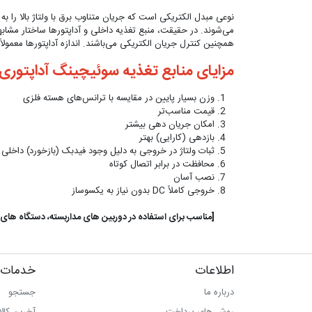
نوعی مبدل الکتریکی است که جریان متناوب برق با ولتاژ بالا را به
می‌شوند. در حقیقت، منبع تغذیه داخلی و آداپتورها ساختار مشابهی
همچنین کنترل جریان الکتریکی می‌باشند. اندازه آداپتورها معمولاً 
مزایای منابع تغذیه سوئیچینگ آداپتوری عب
وزن بسیار پایین در مقایسه با ترانس‌های هسته فلزی
قیمت مناسب‌تر
امکان جریان دهی بیشتر
بازدهی (کارایی) بهتر
ثبات ولتاژ در خروجی به دلیل وجود فیدبک (بازخورد) داخلی
محافظت در برابر اتصال کوتاه
نصب آسان
خروجی کاملاً DC بدون نیاز به یکسوساز
[مناسب برای استفاده در دوربین های مداربسته، دستگاه های DVR و NVR]
اطلاعات
خدمات 
درباره ما
جستجو