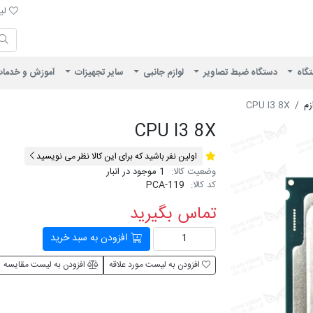
لیست 
لیس
ایران ویژن
تگاه
دستگاه ضبط تصاویر
لوازم جانبی
سایر تجهیزات
آموزش و خدما
زم
CPU I3 8X
CPU I3 8X
اولین نفر باشید که برای این کالا نظر می نویسید
وضعیت کالا:
1 موجود در انبار
کد کالا:
PCA-119
تماس بگیرید
افزودن به سبد خرید
افزودن به لیست مورد علاقه
افزودن به لیست مقایسه