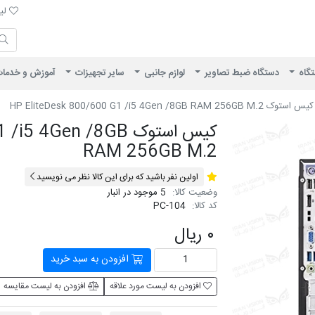
لیست 
لیس
ایران ویژن
تگاه
دستگاه ضبط تصاویر
لوازم جانبی
سایر تجهیزات
آموزش و خدما
کیس استوک HP EliteDesk 800/600 G1 /i5 4Gen /8GB RAM 256GB M.2
کیس استوک 4Gen /8GB
RAM 256GB M.2
اولین نفر باشید که برای این کالا نظر می نویسید
وضعیت کالا:
5 موجود در انبار
کد کالا:
PC-104
۰ ریال
افزودن به سبد خرید
افزودن به لیست مورد علاقه
افزودن به لیست مقایسه