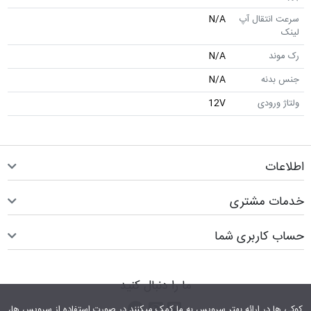
سرعت انتقال آپ
N/A
لینک
رک موند
N/A
جنس بدنه
N/A
ولتاژ ورودی
12V
اطلاعات
خدمات مشتری
حساب کاربری شما
ما را دنبال کنید
اینستاگرام
کانال تلگرام
پیام رسان واتس اپ
کوکی ها در ارائه بهتر سرویس‎ به ما کمک می‎کنند.در صورت استفاده از سرویس ها،