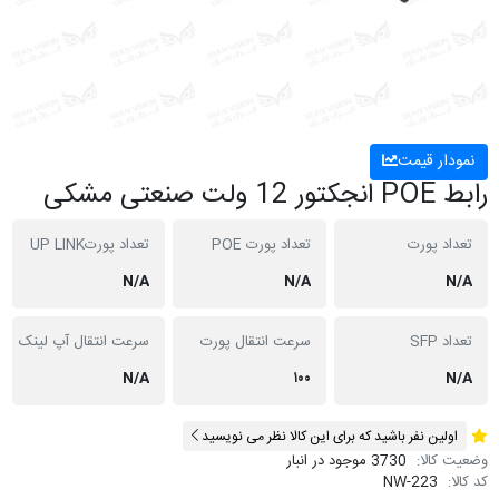
نمودار قیمت
رابط POE انجکتور 12 ولت صنعتی مشکی
تعداد پورت
تعداد پورت POE
تعداد پورتUP LINK
N/A
N/A
N/A
تعداد SFP
سرعت انتقال پورت
سرعت انتقال آپ لینک
N/A
۱۰۰
N/A
اولین نفر باشید که برای این کالا نظر می نویسید
وضعیت کالا:
3730 موجود در انبار
کد کالا:
NW-223