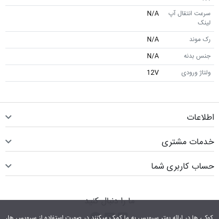
سرعت انتقال آپ
N/A
لینک
رک موند
N/A
جنس بدنه
N/A
ولتاژ ورودی
12V
اطلاعات
خدمات مشتری
حساب کاربری شما
ما را دنبال کنید
اینستاگرام
کانال تلگرام
پیام رسان واتس اپ
کوکی ها در ارائه بهتر سرویس‎ به ما کمک می‎کنند.در صورت استفاده از سرویس ها،