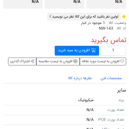
N/A
N/A
N/A
اولین نفر باشید که برای این کالا نظر می نویسید
وضعیت کالا:
1 موجود در انبار
کد کالا:
NW-143
تماس بگیرید
افزودن به سبد خرید
افزودن به لیست مورد علاقه
افزودن به لیست مقایسه
اشتراک گذاری
مشخصات فنی
نظرها درباره کالا
سایر
برند
میکروتیک
تعداد پورت
N/A
تعداد پورت POE
N/A