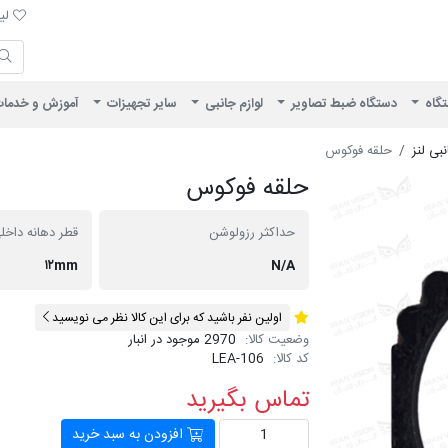
لیست 
لیس
ایران ویژن
تگاه
دستگاه ضبط تصاویر
لوازم جانبی
سایر تجهیزات
آموزش و خدما
نبی لنز
حلقه فوکوس
حلقه فوکوس
حداکثر رزولوشن
قطر دهانه داخل
۱۲mm
N/A
اولین نفر باشید که برای این کالا نظر می نویسید
وضعیت کالا:
2970 موجود در انبار
کد کالا:
LEA-106
تماس بگیرید
افزودن به سبد خرید