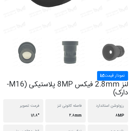
نمودار قیمت
لنز 2.8mm فیکس 8MP پلاستیکی (M16-
دارک)
رزولوشن استاندارد
فاصله کانونی لنز
فرمت تصویر
"۱/۱.۸
۲.۸mm
۸MP