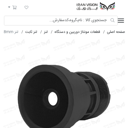
ایران ویژن
لیست مورد علاقه
سبد خرید
صفحه اصلی
قطعات مونتاژ دوربین و دستگاه
لنز
لنز ثابت
لنز 2.8mm فیکس 8MP پلاستیکی (M16-دارک)