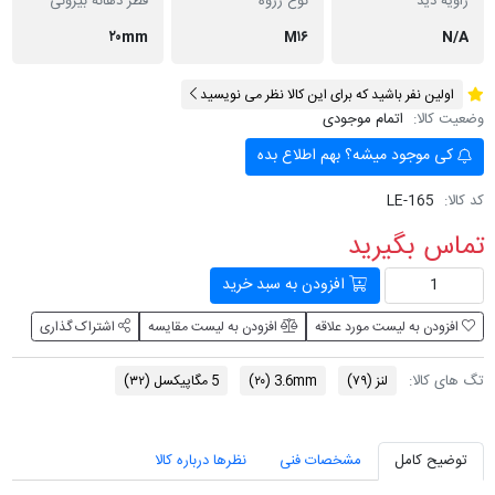
زاویه دید
نوع رزوه
قطر دهانه بیرونی
۲۰mm
M۱۶
N/A
اولین نفر باشید که برای این کالا نظر می نویسید
وضعیت کالا:
اتمام موجودی
کی موجود میشه؟ بهم اطلاع بده
کد کالا:
LE-165
تماس بگیرید
افزودن به سبد خرید
افزودن به لیست مورد علاقه
افزودن به لیست مقایسه
اشتراک گذاری
تگ های کالا:
لنز
(۷۹)
3.6mm
(۲۰)
5 مگاپیکسل
(۳۲)
توضیح کامل
مشخصات فنی
نظرها درباره کالا