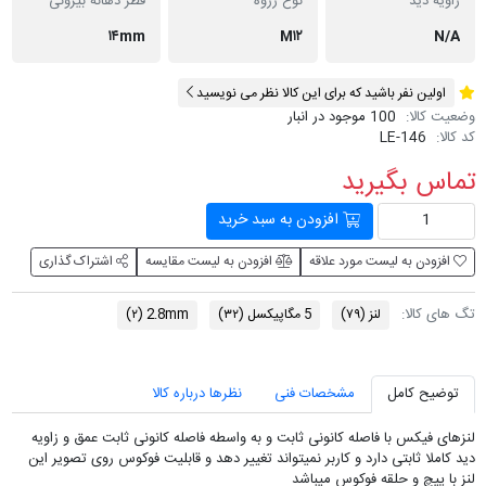
زاویه دید
نوع رزوه
قطر دهانه بیرونی
۱۴mm
M۱۲
N/A
اولین نفر باشید که برای این کالا نظر می نویسید
وضعیت کالا:
100 موجود در انبار
کد کالا:
LE-146
تماس بگیرید
افزودن به سبد خرید
افزودن به لیست مورد علاقه
افزودن به لیست مقایسه
اشتراک گذاری
تگ های کالا:
لنز
(۷۹)
5 مگاپیکسل
(۳۲)
2.8mm
(۲)
توضیح کامل
مشخصات فنی
نظرها درباره کالا
لنزهای فیکس با فاصله کانونی ثابت و به واسطه فاصله کانونی ثابت عمق و زاویه
دید کاملا ثابتی دارد و کاربر نمیتواند تغییر دهد و قابلیت فوکوس روی تصویر این
لنز با پیچ و حلقه فوکوس میباشد