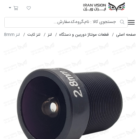
ایران ویژن
لیست مورد علاقه
سبد خرید
صفحه اصلی
قطعات مونتاژ دوربین و دستگاه
لنز
لنز ثابت
لنز 2.8mm فیکس 5MP فلزی (M12-استاندارد)