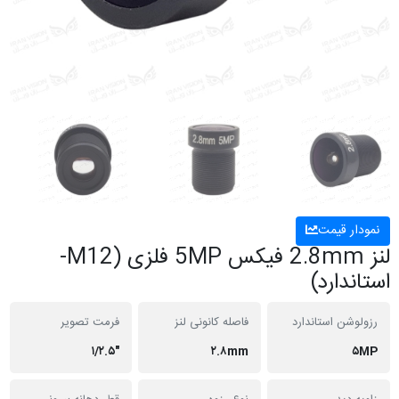
نمودار قیمت
لنز 2.8mm فیکس 5MP فلزی (M12-
استاندارد)
رزولوشن استاندارد
فاصله کانونی لنز
فرمت تصویر
"۱/۲.۵
۲.۸mm
۵MP