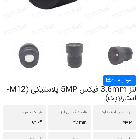
نمودار قیمت
لنز 3.6mm فیکس 5MP پلاستیکی (M12-
استارلایت)
رزولوشن استاندارد
فاصله کانونی لنز
فرمت تصویر
"۱/۲.۷
۳.۶mm
۵MP