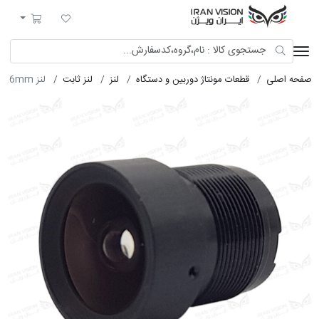
ایران ویژن
لیست مورد علاقه
سبد خرید
صفحه اصلی
قطعات مونتاژ دوربین و دستگاه
لنز
لنز ثابت
لنز 3.6mm فیکس 5MP پلاستیکی (M12-استارلایت)