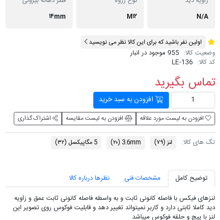
زاویه دید
نوع رزوه
قطر دهانه بیرونی
۱۴mm
M۱۲
N/A
اولین نفر باشید که برای این کالا نظر می نویسید
وضعیت کالا:
955 موجود در انبار
کد کالا:
LE-136
تماس بگیرید
افزودن به سبد خرید
افزودن به لیست مورد علاقه
افزودن به لیست مقایسه
اشتراک گذاری
تگ های کالا:
لنز
(۷۹)
3.6mm
(۲۰)
5 مگاپیکسل
(۳۲)
توضیح کامل
مشخصات فنی
نظرها درباره کالا
لنزهای فیکس با فاصله کانونی ثابت و به واسطه فاصله کانونی ثابت عمق و زاویه
دید کاملا ثابتی دارد و کاربر نمیتواند تغییر دهد و قابلیت فوکوس روی تصویر این
لنز با پیچ و حلقه فوکوس میباشد