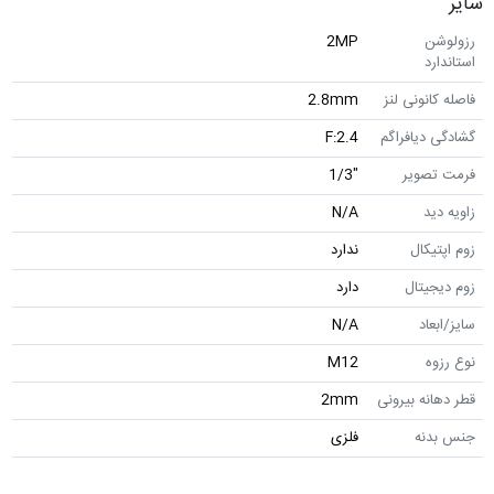
سایر
رزولوشن
2MP
استاندارد
فاصله کانونی لنز
2.8mm
گشادگی دیافراگم
F:2.4
فرمت تصویر
"1/3
زاویه دید
N/A
زوم اپتیکال
ندارد
زوم دیجیتال
دارد
سایز/ابعاد
N/A
نوع رزوه
M12
قطر دهانه بیرونی
2mm
جنس بدنه
فلزی