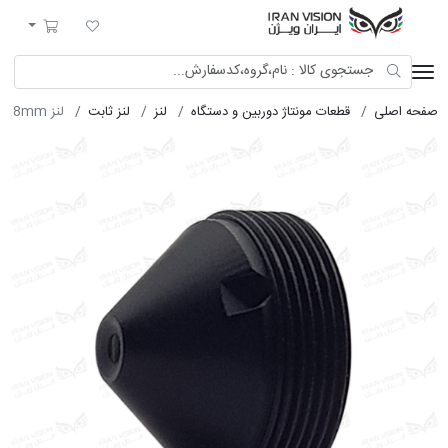
ایران ویژن
لیست مورد علاقه
سبد خرید
صفحه اصلی
قطعات مونتاژ دوربین و دستگاه
لنز
لنز ثابت
لنز 2.8mm فیکس 2MP فلزی (M12-استاندارد)