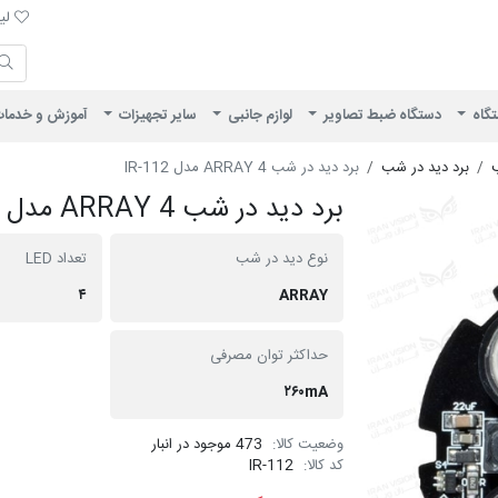
لیست 
لیس
ایران ویژن
تگاه
دستگاه ضبط تصاویر
لوازم جانبی
سایر تجهیزات
آموزش و خدما
ب
برد دید در شب
برد دید در شب ARRAY 4 مدل IR-112
برد دید در شب ARRAY 4 مدل IR-112
نوع دید در شب
تعداد LED
۴
ARRAY
حداکثر توان مصرفی
۲۶۰mA
وضعیت کالا:
473 موجود در انبار
کد کالا:
IR-112