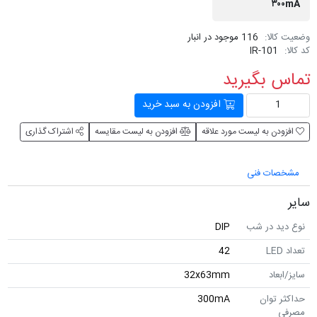
۳۰۰mA
وضعیت کالا:
116 موجود در انبار
کد کالا:
IR-101
تماس بگیرید
افزودن به سبد خرید
افزودن به لیست مورد علاقه
افزودن به لیست مقایسه
اشتراک گذاری
مشخصات فنی
سایر
نوع دید در شب
DIP
تعداد LED
42
سایز/ابعاد
32x63mm
حداکثر توان
300mA
مصرفی