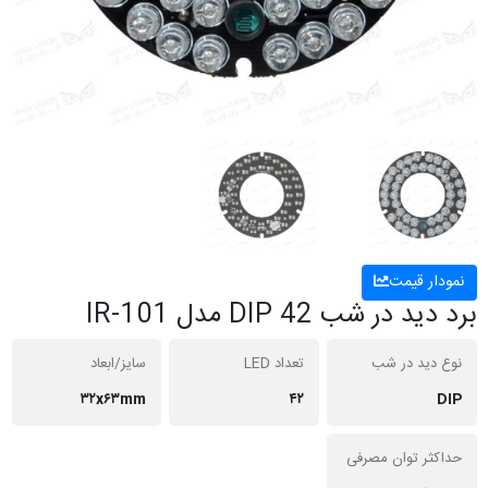
نمودار قیمت
برد دید در شب DIP 42 مدل IR-101
نوع دید در شب
تعداد LED
سایز/ابعاد
۳۲x۶۳mm
۴۲
DIP
حداکثر توان مصرفی